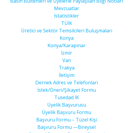
Basın Bültenleri ve Üyelerle Paylaşılan Bilgi Notları
Mevzuatlar
İstatistikler
TÜİK
Üretici ve Sektör Temsilcileri Buluşmaları
Konya
Konya/Karapınar
İzmir
Van
Trakya
İletişim
Dernek Adres ve Telefonları
İstek/Öneri/Şikayet Formu
Tusedad İK
Üyelik Başvurusu
Üyelik Başvuru Formu
Başvuru Formu – Tüzel Kişi
Başvuru Formu —Bireysel