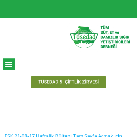
TÜSEDAD 5. ÇİFTLİK ZİRVESİ
ESK 21-08-17 Haftalik Bülteni Tam Sayfa Açmak için