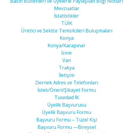
Basın Bültenleri ve Üyelerle Paylaşılan Bilgi Notları
Mevzuatlar
İstatistikler
TÜİK
Üretici ve Sektör Temsilcileri Buluşmaları
Konya
Konya/Karapınar
İzmir
Van
Trakya
İletişim
Dernek Adres ve Telefonları
İstek/Öneri/Şikayet Formu
Tusedad İK
Üyelik Başvurusu
Üyelik Başvuru Formu
Başvuru Formu – Tüzel Kişi
Başvuru Formu —Bireysel