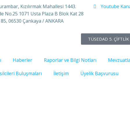
rambar, Kızılırmak Mahallesi 1443.
Youtube Kana
e No.25 1071 Usta Plaza B Blok Kat 28
185, 06530 Çankaya / ANKARA
TÜSEDAD 5. ÇİFTLİK 
ı
Haberler
Raporlar ve Bilgi Notları
Mevzuatl
ilcileri Buluşmaları
İletişim
Üyelik Başvurusu