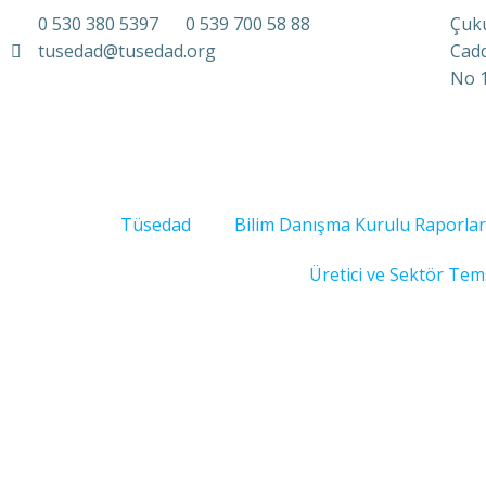
0 530 380 5397
0 539 700 58 88
Çuku
tusedad@tusedad.org
Cadd
No 
Tüsedad
Bilim Danışma Kurulu Raporlar
Üretici ve Sektör Tems