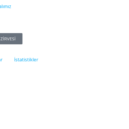
lımız
ZİRVESİ
ar
İstatistikler