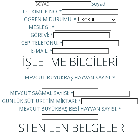
Soyad
T.C. KİMLİK NO:
*
ÖĞRENİM DURUMU:
*
MESLEĞİ:
*
GÖREVİ:
*
CEP TELEFONU:
*
E-MAİL:
*
İŞLETME BİLGİLERİ
MEVCUT BÜYÜKBAŞ HAYVAN SAYISI:
*
MEVCUT SAĞMAL SAYISI:
*
GÜNLÜK SÜT ÜRETİM MİKTARI:
*
MEVCUT BÜYÜKBAŞ BESİ HAYVAN SAYISI:
*
İSTENİLEN BELGELER