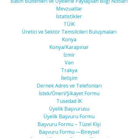
Basın Bültenleri ve Üyelerle Paylaşılan Bilgi Notları
Mevzuatlar
İstatistikler
TÜİK
Üretici ve Sektör Temsilcileri Buluşmaları
Konya
Konya/Karapınar
İzmir
Van
Trakya
İletişim
Dernek Adres ve Telefonları
İstek/Öneri/Şikayet Formu
Tusedad İK
Üyelik Başvurusu
Üyelik Başvuru Formu
Başvuru Formu – Tüzel Kişi
Başvuru Formu —Bireysel