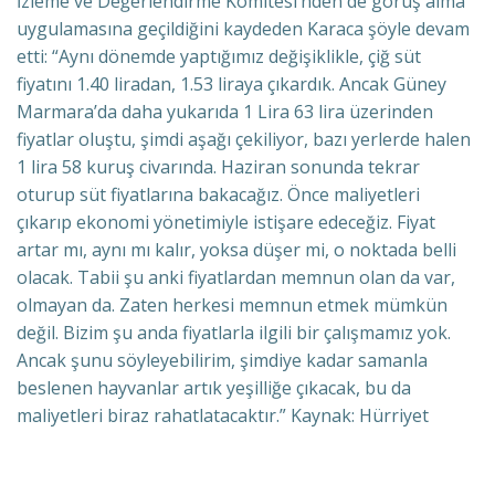
İzleme ve Değerlendirme Komitesi’nden de görüş alma
uygulamasına geçildiğini kaydeden Karaca şöyle devam
etti: “Aynı dönemde yaptığımız değişiklikle, çiğ süt
fiyatını 1.40 liradan, 1.53 liraya çıkardık. Ancak Güney
Marmara’da daha yukarıda 1 Lira 63 lira üzerinden
fiyatlar oluştu, şimdi aşağı çekiliyor, bazı yerlerde halen
1 lira 58 kuruş civarında. Haziran sonunda tekrar
oturup süt fiyatlarına bakacağız. Önce maliyetleri
çıkarıp ekonomi yönetimiyle istişare edeceğiz. Fiyat
artar mı, aynı mı kalır, yoksa düşer mi, o noktada belli
olacak. Tabii şu anki fiyatlardan memnun olan da var,
olmayan da. Zaten herkesi memnun etmek mümkün
değil. Bizim şu anda fiyatlarla ilgili bir çalışmamız yok.
Ancak şunu söyleyebilirim, şimdiye kadar samanla
beslenen hayvanlar artık yeşilliğe çıkacak, bu da
maliyetleri biraz rahatlatacaktır.” Kaynak: Hürriyet