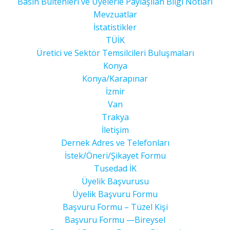
Basın Bültenleri ve Üyelerle Paylaşılan Bilgi Notları
Mevzuatlar
İstatistikler
TÜİK
Üretici ve Sektör Temsilcileri Buluşmaları
Konya
Konya/Karapınar
İzmir
Van
Trakya
İletişim
Dernek Adres ve Telefonları
İstek/Öneri/Şikayet Formu
Tusedad İK
Üyelik Başvurusu
Üyelik Başvuru Formu
Başvuru Formu – Tüzel Kişi
Başvuru Formu —Bireysel